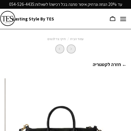
Ski
עד 20% הנחה ונרתיק איפור מתנה בכל רכישה! לשאלות:
054-526-4435
t
conten
Lasting Style By TES
עמוד הבית
/
תיקי צד לנשים
← חזרה לקטגוריה