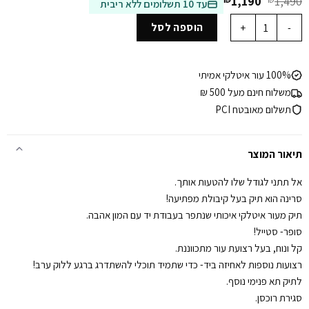
המחיר
המחיר
1,190
1,490
עד 10 תשלומים ללא ריבית
המקורי
הנוכחי
כמות של תיק צד מעור- סרינה שחור
היה:
הוא:
הוספה לסל
₪1,190.
₪1,490.
100% עור איטלקי אמיתי
משלוח חינם מעל 500 ₪
תשלום מאובטח PCI
תיאור המוצר
אל תתני לגודל שלו להטעות אותך.
סרינה הוא תיק בעל קיבולת מפתיעה!
תיק מעור איטלקי איכותי שנתפר בעבודת יד עם המון אהבה.
סופר- סטייל!
קל ונוח, בעל רצועת עור מתכווננת.
רצועות נוספות לאחיזה ביד- כדי שתמיד תוכלי להשתדרג ברגע ללוק ערב!
לתיק תא פנימי נוסף.
סגירת רוכסן.