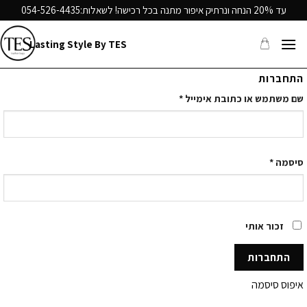
Ski
עד 20% הנחה ונרתיק איפור מתנה בכל רכישה! לשאלות:
054-526-4435
t
conten
Lasting Style By TES
התחברות
שם משתמש או כתובת אימייל
*
סיסמה
*
זכור אותי
התחברות
איפוס סיסמה