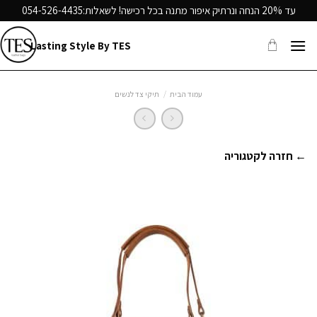
Ski
עד 20% הנחה ונרתיק איפור מתנה בכל רכישה! לשאלות:
054-526-4435
t
conten
Lasting Style By TES
עמוד הבית
/
תיקי צד לנשים
← חזרה לקטגוריה