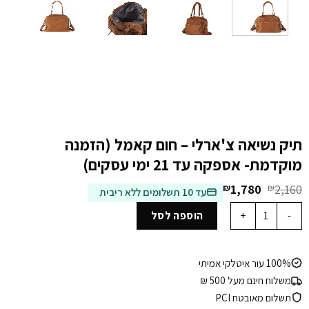
תיק נשיאה צ'ארלי – חום קאמל (הזמנה
מוקדמת- אספקה עד 21 ימי עסקים)
המחיר
המחיר
₪
1,780
₪
2,160
עד 10 תשלומים ללא ריבית
המקורי
הנוכחי
כמות של תיק נשיאה צ'ארלי - חום קאמל (הזמנה מוקדמת- אספקה עד 21 ימי עסקים)
היה:
הוא:
הוספה לסל
₪1,780.
₪2,160.
100% עור איטלקי אמיתי
משלוח חינם מעל 500 ₪
תשלום מאובטח PCI