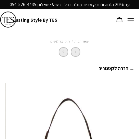
Ski
עד 20% הנחה ונרתיק איפור מתנה בכל רכישה! לשאלות:
054-526-4435
t
conten
Lasting Style By TES
עמוד הבית
/
תיקי צד לנשים
← חזרה לקטגוריה