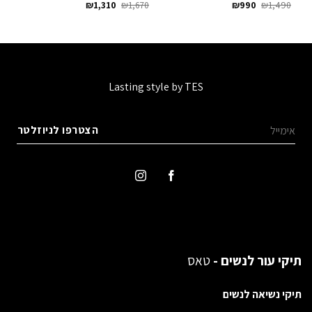
המחיר
המחיר
המחיר
המחיר
90
₪
1,310
₪
1,670
₪
990
₪
1,490
המקורי
הנוכחי
המקורי
הנוכחי
היה:
הוא:
היה:
הוא:
₪1,310.
₪1,670.
₪990.
₪1,490.
Lasting style by TES
תיקי עור לנשים -
טאס
תיקי נשיאה לנשים