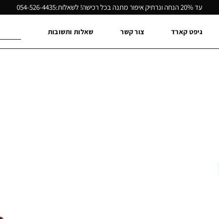
עד 20% הנחה ונרתיק איפור מתנה בכל רכישה! לשאלות:
054-526-4435
חיפוש
גיפט קארד
צור קשר
שאלות ותשובות
עבור: