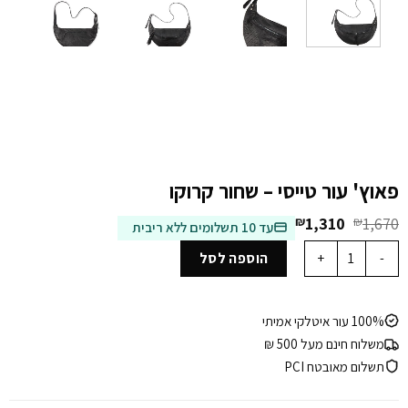
פאוץ' עור טייסי – שחור קרוקו
המחיר
המחיר
₪
1,310
₪
1,670
עד 10 תשלומים ללא ריבית
המקורי
הנוכחי
כמות של פאוץ' עור טייסי - שחור קרוקו
היה:
הוא:
הוספה לסל
₪1,310.
₪1,670.
100% עור איטלקי אמיתי
משלוח חינם מעל 500 ₪
תשלום מאובטח PCI