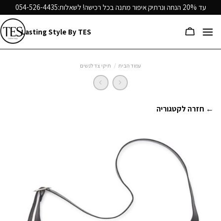
Ski
עד 20% הנחה ונרתיק איפור מתנה בכל רכישה! לשאלות:
054-526-4435
t
conten
Lasting Style By TES
עמוד הבית
/
תיקי צד לנשים
← חזרה לקטגוריה