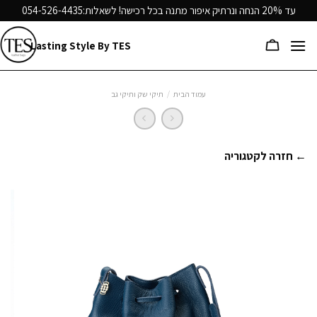
Ski
עד 20% הנחה ונרתיק איפור מתנה בכל רכישה! לשאלות:
054-526-4435
t
conten
Lasting Style By TES
עמוד הבית
/
תיקי שק ותיקי גב
← חזרה לקטגוריה