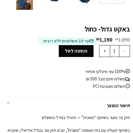
באקט גדול- כחול
המחיר
המחיר
₪
1,190
₪
1,890
עד 10 תשלומים ללא ריבית
המקורי
הנוכחי
כמות של באקט גדול- כחול
היה:
הוא:
הוספה לסל
₪1,190.
₪1,890.
100% עור איטלקי אמיתי
משלוח חינם מעל 500 ₪
תשלום מאובטח PCI
תיאור המוצר
תיק צד מעור בשיתוף “משכית” — סטייל בגודל המושלם
בשיתוף פעולה עם בית האופנה “משכית”, יצרנו תיק עור בגודל אידיאלי, שמביא