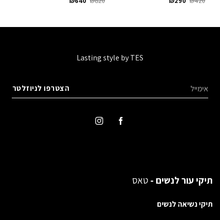
שו
₪
640
₪
820
₪
290
₪
420
המקורי
הנוכחי
המקורי
הנוכחי
10
היה:
הוא:
היה:
הוא:
₪640.
₪820.
₪290.
₪420.
Lasting style by TES
תיקי עור לנשים -
טאס
תיקי נשיאה לנשים