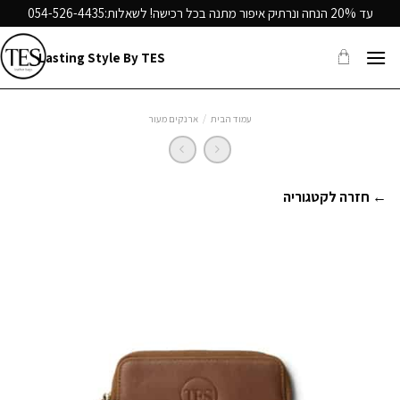
Ski
עד 20% הנחה ונרתיק איפור מתנה בכל רכישה! לשאלות:
054-526-4435
t
conten
Lasting Style By TES
עמוד הבית
/
ארנקים מעור
← חזרה לקטגוריה