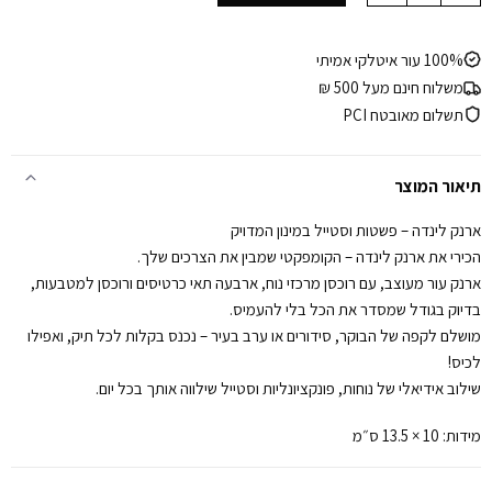
₪470.
₪520.
100% עור איטלקי אמיתי
משלוח חינם מעל 500 ₪
תשלום מאובטח PCI
תיאור המוצר
ארנק לינדה – פשטות וסטייל במינון המדויק
הכירי את ארנק לינדה – הקומפקטי שמבין את הצרכים שלך.
ארנק עור מעוצב, עם רוכסן מרכזי נוח, ארבעה תאי כרטיסים ורוכסן למטבעות,
בדיוק בגודל שמסדר את הכל בלי להעמיס.
מושלם לקפה של הבוקר, סידורים או ערב בעיר – נכנס בקלות לכל תיק, ואפילו
לכיס!
שילוב אידיאלי של נוחות, פונקציונליות וסטייל שילווה אותך בכל יום.
מידות: 10 × 13.5 ס״מ