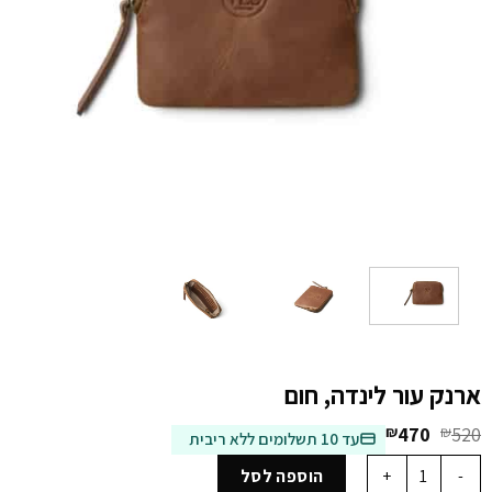
ארנק עור לינדה, חום
המחיר
המחיר
₪
470
₪
520
עד 10 תשלומים ללא ריבית
המקורי
הנוכחי
כמות של ארנק עור לינדה, חום
היה:
הוא:
הוספה לסל