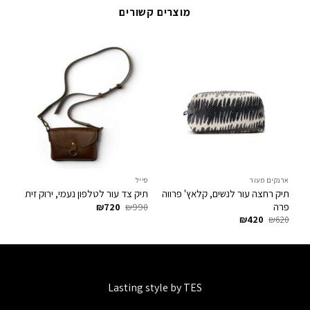
מוצרים קשורים
ארנקים מעור
סייל
אר
תיק רחצה עור לנשים, קלאץ' פרווה
תיק צד עור לטלפון נעמי, ירוק זית
תי
פרה
המחיר
המחיר
20
₪
720
₪
990
המקורי
הנוכחי
המחיר
המחיר
₪
420
₪
620
היה:
הוא:
המקורי
הנוכחי
₪720.
₪990.
היה:
הוא:
₪420.
₪620.
Lasting style by TES