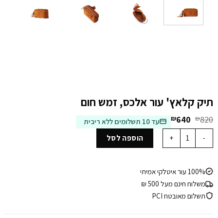
תיק קלאץ' עור אלכס, זמש חום
המחיר
המחיר
₪
640
₪
820
עד 10 תשלומים ללא ריבית
המקורי
הנוכחי
כמות של תיק קלאץ' עור אלכס, זמש חום
היה:
הוא:
הוספה לסל
₪640.
₪820.
100% עור איטלקי אמיתי
משלוח חינם מעל 500 ₪
תשלום מאובטח PCI