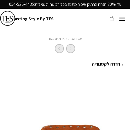
Ski
עד 20% הנחה ונרתיק איפור מתנה בכל רכישה! לשאלות:
054-526-4435
t
conten
Lasting Style By TES
עמוד הבית
/
ארנקים מעור
← חזרה לקטגוריה