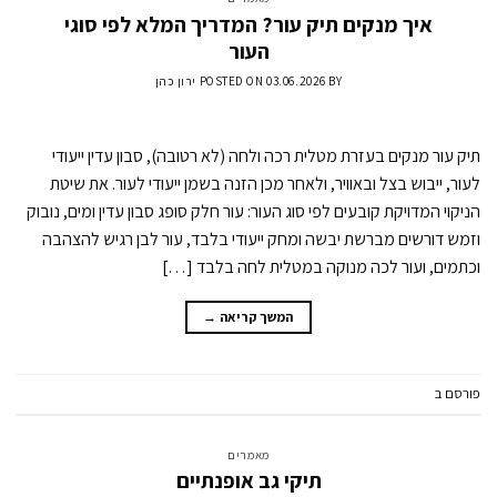
איך מנקים תיק עור? המדריך המלא לפי סוגי
העור
BY
03.06.2026
POSTED ON
ירון כהן
תיק עור מנקים בעזרת מטלית רכה ולחה (לא רטובה), סבון עדין ייעודי
לעור, ייבוש בצל ובאוויר, ולאחר מכן הזנה בשמן ייעודי לעור. את שיטת
הניקוי המדויקת קובעים לפי סוג העור: עור חלק סופג סבון עדין ומים, נובוק
וזמש דורשים מברשת יבשה ומחק ייעודי בלבד, עור לבן רגיש להצהבה
וכתמים, ועור לכה מנוקה במטלית לחה בלבד […]
המשך קריאה
→
פורסם ב
מאמרים
השאר תגובה
מאמרים
תיקי גב אופנתיים