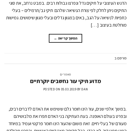
הדגש העיצובי על תיקים גדל ונפרצו גבולות רבים. .במבט נרחב, את סוגי
התיקים ניתן לחלק לפי צורת הנשיאה שלהם: תיקי גב/תרמילים – בעלי
כתפיות לנשיאה על הגב, באים במגוון גדלים ובעלי מגוון שימושים. גמישות
מוחלטת בעיצוב […]
המשך קריאה
→
פורסם ב
מאמרים
השאר תגובה
מאמרים
מדוע תיקי עור נחשבים יוקרתיים
POSTED ON
05.03.2019
BY
DAN
.במשך אלפי שנים, עור הינו חומר גלם ששימש את האדם לדברים רבים,
ובפרט בעולם האופנה. בעת העתיקה בני האדם תפרו את מלבושיהם
מעורם של בעלי חיים. זאת משום שהעור הינו חומר פרקטי ועמיד במיוחד
המגן מפני קור .לא בכדי, בכל תקופה מאז קיום האנושות, ובפרט מהולדת