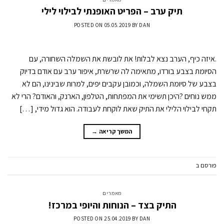
תיק ערב – הפריט האופנתי לבילוי לילי
POSTED ON
05.05.2019
BY
DAN
.איזה כיף, הערב נצא לבלות! את לובשת את השמלה השחורה, עם
הסיומת בצבע בורדו, מתאימה לה שרשרת, איפור ערב עם אודם בדיוק
בצבע של סיומת השמלה, וכמובן עקבים יפים, למרות שבינינו, הם לא
ממש נוחים ?היכן תשימי את המפתחות, הטלפון, הארנק, והאודם? הרי לא
תקחי לבילוי הלילי את התיק שאת לוקחת לעבודה. הוא גדול מידי, […]
המשך קריאה
→
פורסם ב
מאמרים
השאר תגובה
מאמרים
התיק בצד – הנוחות והיופי במרכז!
POSTED ON
25.04.2019
BY
DAN