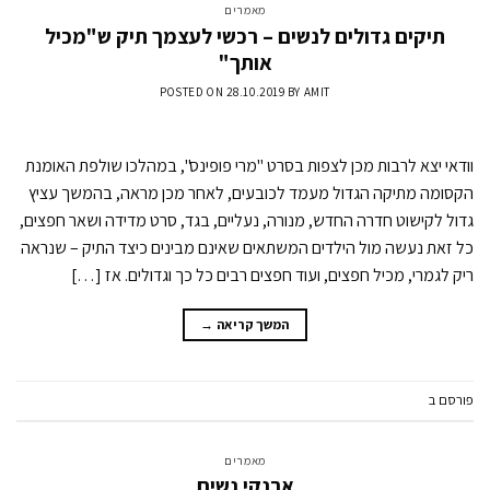
מאמרים
תיקים גדולים לנשים – רכשי לעצמך תיק ש"מכיל
אותך"
POSTED ON
28.10.2019
BY
AMIT
וודאי יצא לרבות מכן לצפות בסרט "מרי פופינס", במהלכו שולפת האומנת
הקסומה מתיקה הגדול מעמד לכובעים, לאחר מכן מראה, בהמשך עציץ
גדול לקישוט חדרה החדש, מנורה, נעליים, בגד, סרט מדידה ושאר חפצים,
כל זאת נעשה מול הילדים המשתאים שאינם מבינים כיצד התיק – שנראה
ריק לגמרי, מכיל חפצים, ועוד חפצים רבים כל כך וגדולים. אז […]
המשך קריאה
→
פורסם ב
מאמרים
השאר תגובה
מאמרים
ארנקי נשים