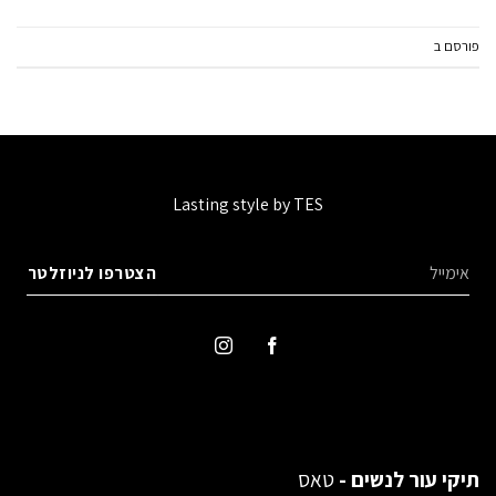
פורסם ב
מאמרים
2
תגובות
Lasting style by TES
תיקי עור לנשים -
טאס