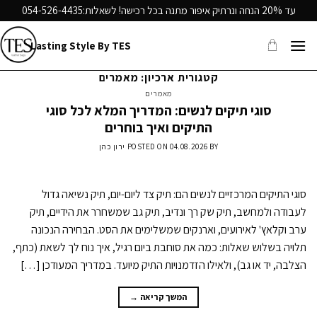
Ski
עד 20% הנחה ונרתיק איפור מתנה בכל רכישה! לשאלות:
054-526-4435
t
conten
Lasting Style By TES
קטגורית ארכיון:
מאמרים
מאמרים
סוגי תיקים לנשים: המדריך המלא לכל סוגי
התיקים ואיך בוחרים
BY
04.08.2026
POSTED ON
ירון כהן
סוגי התיקים המרכזיים לנשים הם: תיק צד ליום-יום, תיק נשיאה גדול
לעבודה ולמחשב, תיק שק רך ונדיב, תיק גב שמשחרר את הידיים, תיק
ערב וקלאץ' לאירועים, וארנקים שמשלימים את הסט. הבחירה הנכונה
תלויה בשלוש שאלות: כמה את סוחבת ביום רגיל, איך נוח לך לשאת (כתף,
הצלבה, יד או גב), ולאילו הזדמנויות התיק מיועד. במדריך המעודכן […]
המשך קריאה
→