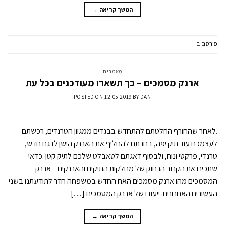
המשך קריאה
→
פורסם ב
מאמרים
השאר תגובה
מאמרים
ארנק מסמכים – כך תשארו מעודכנים בכל עת
POSTED ON
12.05.2019
BY
DAN
.לאחר שהחורף החלטתם להתחדש בבגדים ממגוון הטרנדים, רכשתם
לעצמכם עוד תיק יפה, בחרתם להחליף את הארנק הישן לדגם חדש,
טרנדי, פרקטי ונוח, ולבסוף דאגתם לטאבלט שלכם לתיק קטן .כדאי
שתכירו את הקרוב הרחוק של מחלקות התיקים והארנקים – ארנק
המסמכים מהו ארנק מסמכים האח החדש במשפחה חדר לתודעתנו בשני
העשורים האחרונים. ייעודו של ארנק המסמכים […]
המשך קריאה
→