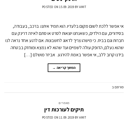
POSTED ON
15.09.2019
BY
AMIT
אי אפשר ללכת לשום מקום בלעדיו. הוא תמיד איתנו. ברכב, בעבודה,
בסידורים, עם הילדים, כשאנחנו יוצאות לסרט או סתם לאיזה דרינק עם
חברות וגם בבית. כי מישהו צריך לדאוג לחשבונות. אם לרגע אחד נראה לנו
שהוא נעלם, הדופק עולה לשמיים ועד שהוא לא נמצא ומוחזק בבטחה
בידנו קרוב ללב, אי אפשר באמת להירגע. אביזר מושלם […]
המשך קריאה
→
פורסם ב
מאמרים
השאר תגובה
מאמרים
תיקים לעורכות דין
POSTED ON
11.09.2019
BY
AMIT