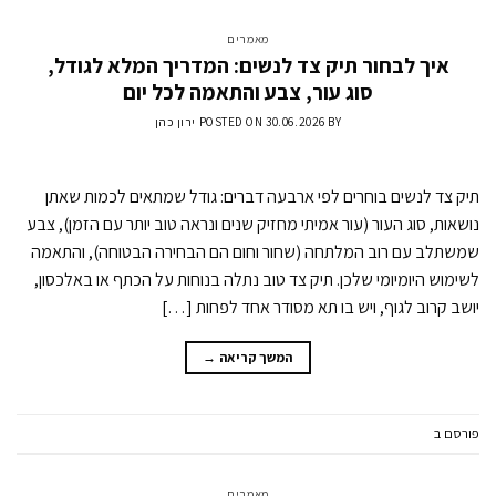
מאמרים
איך לבחור תיק צד לנשים: המדריך המלא לגודל,
סוג עור, צבע והתאמה לכל יום
BY
30.06.2026
POSTED ON
ירון כהן
תיק צד לנשים בוחרים לפי ארבעה דברים: גודל שמתאים לכמות שאתן
נושאות, סוג העור (עור אמיתי מחזיק שנים ונראה טוב יותר עם הזמן), צבע
שמשתלב עם רוב המלתחה (שחור וחום הם הבחירה הבטוחה), והתאמה
לשימוש היומיומי שלכן. תיק צד טוב נתלה בנוחות על הכתף או באלכסון,
יושב קרוב לגוף, ויש בו תא מסודר אחד לפחות […]
המשך קריאה
→
פורסם ב
מאמרים
השאר תגובה
מאמרים