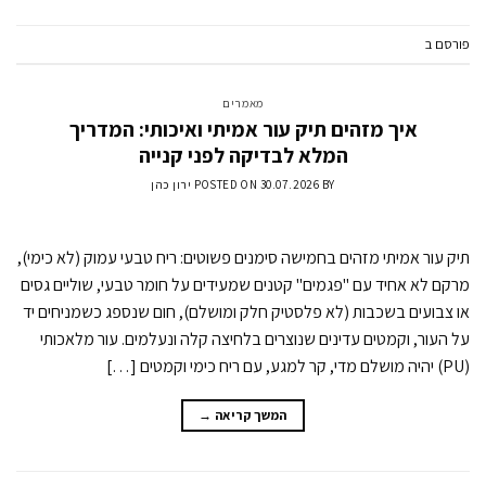
פורסם ב
מאמרים
השאר תגובה
מאמרים
איך מזהים תיק עור אמיתי ואיכותי: המדריך
המלא לבדיקה לפני קנייה
BY
30.07.2026
POSTED ON
ירון כהן
תיק עור אמיתי מזהים בחמישה סימנים פשוטים: ריח טבעי עמוק (לא כימי),
מרקם לא אחיד עם "פגמים" קטנים שמעידים על חומר טבעי, שוליים גסים
או צבועים בשכבות (לא פלסטיק חלק ומושלם), חום שנספג כשמניחים יד
על העור, וקמטים עדינים שנוצרים בלחיצה קלה ונעלמים. עור מלאכותי
(PU) יהיה מושלם מדי, קר למגע, עם ריח כימי וקמטים […]
המשך קריאה
→