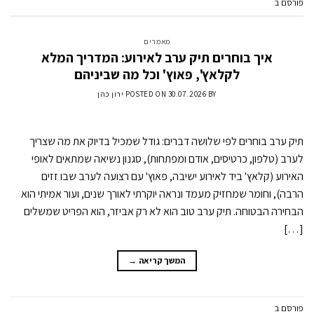
פורסם ב
מאמרים
השאר תגובה
מאמרים
איך בוחרים תיק ערב לאירוע: המדריך המלא
לקלאץ', פאוץ' וכל מה שביניהם
BY
30.07.2026
POSTED ON
ירון כהן
תיק ערב בוחרים לפי שלושה דברים: גודל שמכיל בדיוק את מה שצריך
לערב (טלפון, כרטיסים, אודם ומפתחות), סגנון נשיאה שמתאים לאופי
האירוע (קלאץ' ביד לאירוע ישיבה, פאוץ' עם רצועה לערב שבו זזים
הרבה), וחומר שמחזיק מעמד ונראה יוקרתי לאורך שנים, ועור אמיתי הוא
הבחירה הבטוחה. תיק ערב טוב הוא לא רק אביזר, הוא הפריט שמשלים
[…]
המשך קריאה
→
פורסם ב
מאמרים
השאר תגובה