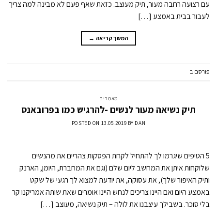
עם רצועה רחבה מעור, תיק מעוצב. כזאת שאף פעם לא מבינה למה צריך
לעבור בבית באמצע […]
המשך קריאה
→
פורסם ב
מאמרים
השאר תגובה
מאמרים
תיק נשיאה מעור לנשים -להרגיש כמו בפרובאנס
POSTED ON
13.05.2019
BY
DAN
5 הטיפים שיגרמו לך להתחיל לקחת הפסקות צהריים את מהנשים
שלוקחות איתן את המחשב ליום שלם (וגם את המחברת, היומן, הארנק
ותיק האיפור שלך), את עסוקה, את יודעת למצוא לך רגעי של שקט
באמצע היום ואם היינו צריכים לנחש היינו אומרים שאת שותה אמריקנו קר
בלי סוכר. בשבילך עיצבנו את לולה – תיק נשיאה, מעוצב […]