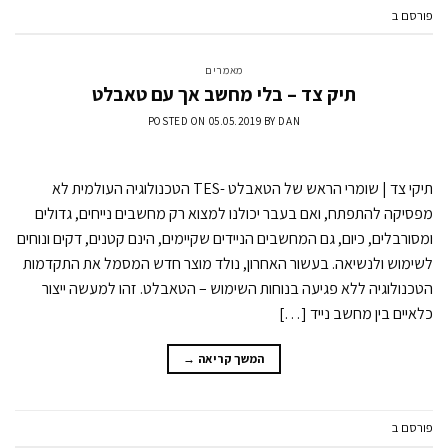
פורסם ב
מאמרים
השאר תגובה
מאמרים
תיק צד – בלי מחשב אך עם טאבלט
POSTED ON
05.05.2019
BY
DAN
תיקי צד | שומרי הראש של הטאבלט -TES הטכנולוגיה העולמית לא
מפסיקה להתפתח, ואם בעבר יכולנו למצוא רק מחשבים נייחים, גדולים
ומסורבלים, כיום, גם המחשבים הניידים שקיימים, הינם קטנים, דקים ונוחים
לשימוש ולנשיאה. בעשור האחרון, נולד מוצר חדש המסמל את התקדמות
הטכנולוגיה ללא פגיעה בנוחות השימוש – הטאבלט. זהו למעשה ייצור
כלאיים בין מחשב נייד […]
המשך קריאה
→
פורסם ב
מאמרים
השאר תגובה