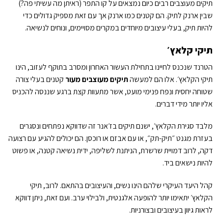
תיקים מעוצבים רבים כיום נמצאים על קו התפר (ראיתן מה עשיתי פה?)
שבין ארנק לתיק. הם קטנים כמו ארנק אך עם זאת מספיק גדולים כדי
להיות תיק, בעלי עיצובים מיוחדים במקרים מסויימים, ונוחים לנשיאה.
תיקי קלאץ׳
הטרנד שנכנס לחיינו בתחילת העשור האחרון ומסרב בתוקף לעזוב, הינו
תיקי הקלאץ׳. אלו הם למעשה
תיקים מעוצבים מעור
קטנים בעלי צורה
שטוחה יחסית ונפח פנימי מועט, אשר מתעוות קצת ברגע שננסה להכניס
אליו יותר מידי דברים.
מלבד סגירת הקלאץ׳, ישנם תיקים בז׳אנר זה שדווקא נפתחים ונסגרים
בעזרת מגנט ״תיק-תק״, או עם אבזם או רוכסן. הם יכולים להגיע עם רצועה
דקה, לרוב דמויית שרשרת, הניתנת לשליפה, ידית נשיאה קטנה, או פשוט
להיות נישאים ביד.
קהל היעד העיקרי שלהם הינו נשים, והעיצובים בהתאם. לרוב, תיקי
הקלאץ׳ יתאימו יותר להופעה אלגנטית, ולבילוי ערב. ועם זאת, ניתן דווקא
לראות גיוון בעיצובים ובצורניות.