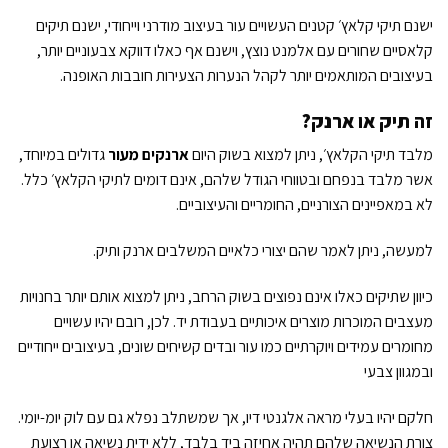
ישנם תיקי קלאץ׳ קטנים העשויים עור בעיצוב מודרני וייחודי, ישנם תיקים
קלאסיים שחורים עם אלמנט נוצץ, וישנם אף כאלו דווקא צבעוניים יותר,
בעיצובים המותאמים יותר לקהל הנערות הצעירות חובבות האופנה.
זה תיק או ארנק?
מלבד תיקי הקלאץ׳, ניתן למצוא בשוק היום
ארנקים מעור
גדולים במיוחד,
אשר מלבד בנפחם ובטווחי הגודל שלהם, אינם דומים לתיקי הקלאץ׳ כלל.
לא במאפיינים הצורניים, החומריים
והעיצוביים.
למעשה, ניתן לאמר שהם יצורי כלאיים המשלבים ארנק ותיק.
כיוון שתיקים כאלו אינם נפוצים בשוק הרחב, ניתן למצוא אותם יותר בחנויות
מעצבים המוכרות מוצרים איכותיים בעבודת יד. לכן, רובם יהיו עשויים
מחומרים עמידים ויוקרתיים כמו עור ובדים קשיחים שונים, בעיצובים ייחודיים
ובמגוון צבעי
חלקם יהיו בעלי מראה אלגנטי דיו, אך שמשתלב נפלא גם עם לוק יומ-יומי.
צורת הנשיאה שלהם תהיה אחיזה ביד בלבד, ללא ידית נשיאה או רצועת