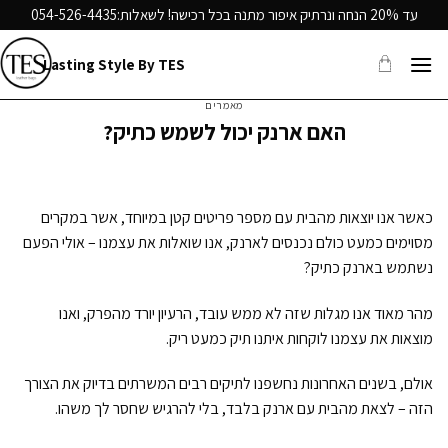
Ski
עד 20% הנחה ונרתיק איפור מתנה בכל רכישה! לשאלות:
054-526-4435
t
conten
Lasting Style By TES
מאמרים
האם ארנק יכול לשמש כתיק?
כאשר אנו יוצאות מהבית עם מספר פריטים קטן במיוחד, אשר במקרים
מסוימים כמעט כולם נכנסים לארנק, אנו שואלות את עצמנו – אולי הפעם
נשתמש בארנק כתיק?
מהר מאוד אנו מגלות שזה לא ממש עובד, הרעיון יורד מהפרק, ואנו
מוצאות את עצמנו לוקחות איתנו תיק כמעט ריק.
אולם, בשנים האחרונות נחשפנו לתיקים רבים המשרתים בדיוק את הצורך
הזה – לצאת מהבית עם ארנק בלבד, בלי להרגיש שחסר לך משהו.