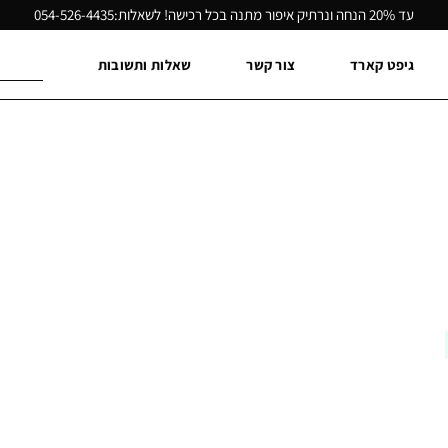
עד 20% הנחה ונרתיק איפור מתנה בכל רכישה! לשאלות:
054-526-4435
חיפוש
גיפט קארד
צור קשר
שאלות ותשובות
עבור: