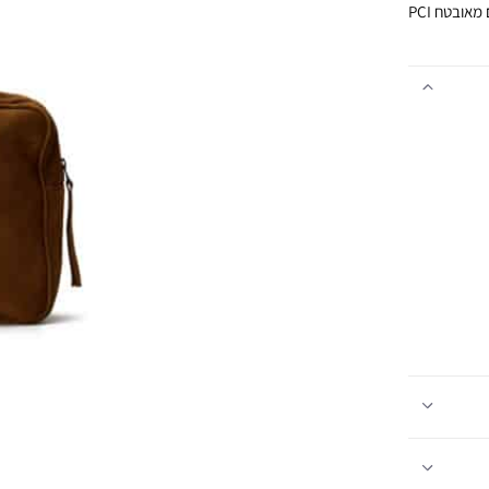
אובטח PCI